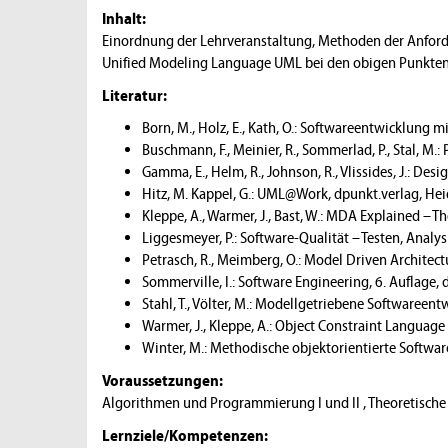
Inhalt:
Einordnung der Lehrveranstaltung, Methoden der Anford
Unified Modeling Language UML bei den obigen Punkten
Literatur:
Born, M., Holz, E., Kath, O.: Softwareentwicklung
Buschmann, F., Meinier, R., Sommerlad, P., Stal, M.
Gamma, E., Helm, R., Johnson, R., Vlissides, J.: De
Hitz, M. Kappel, G.: UML@Work, dpunkt.verlag, He
Kleppe, A., Warmer, J., Bast, W.: MDA Explained – 
Liggesmeyer, P.: Software-Qualität – Testen, Analy
Petrasch, R., Meimberg, O.: Model Driven Architect
Sommerville, I.: Software Engineering, 6. Auflag
Stahl, T., Völter, M.: Modellgetriebene Softwareen
Warmer, J., Kleppe, A.: Object Constraint Language
Winter, M.: Methodische objektorientierte Softwar
Voraussetzungen:
Algorithmen und Programmierung I und II , Theoretische
Lernziele/Kompetenzen: