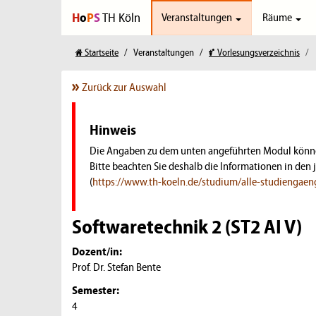
H
o
P
S
TH Köln
Veranstaltungen
Räume
Startseite
Veranstaltungen
Vorlesungsverzeichnis
Zurück zur Auswahl
Hinweis
Die Angaben zu dem unten angeführten Modul können
Bitte beachten Sie deshalb die Informationen in d
(
https://www.th-koeln.de/studium/alle-studienga
Softwaretechnik 2 (ST2 AI V)
Dozent/in:
Prof. Dr. Stefan Bente
Semester:
4