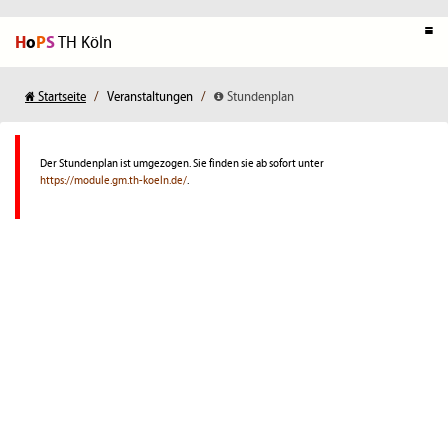
H
o
P
S
TH Köln
Startseite
Veranstaltungen
Stundenplan
Der Stundenplan ist umgezogen. Sie finden sie ab sofort unter
https://module.gm.th-koeln.de/
.