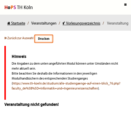
H
o
P
S
TH Köln
Startseite
Veranstaltungen
Vorlesungsverzeichnis
Veranstaltung
Zurück zur Auswahl
Drucken
Hinweis
Die Angaben zu dem unten angeführten Modul können unter Umständen nicht
mehr aktuell sein.
Bitte beachten Sie deshalb die Informationen in den jeweiligen
Modulhandbüchern des entsprechenden Studienganges
(
https://www.th-koeln.de/studium/alle-studiengaenge-auf-einen-blick_76.php?
faculty_de%5B%5D=Informatik+und+Ingenieurwissenschaften
).
Veranstaltung nicht gefunden!