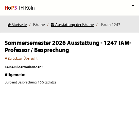
H
o
P
S
TH Köln
Startseite
Räume
Ausstattung der Räume
Raum 1247
Sommersemester 2026
Ausstattung - 1247 IAM-
Professor / Besprechung
Zurück zur Übersicht
Keine Bilder vorhanden!
Allgemein:
Büro mit Besprechung, 16 Sitzplätze