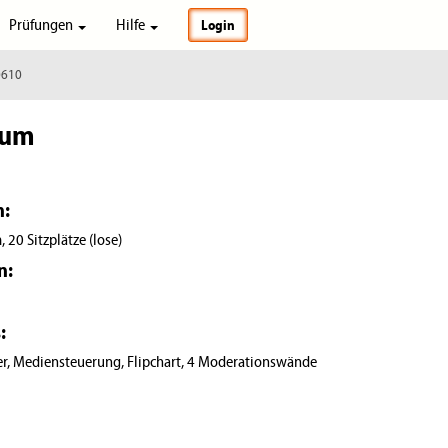
Prüfungen
Hilfe
Login
0610
aum
n:
20 Sitzplätze (lose)
n:
:
zer, Mediensteuerung, Flipchart, 4 Moderationswände