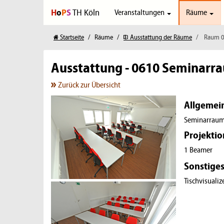
H
o
P
S
TH Köln
Veranstaltungen
Räume
Startseite
Räume
Ausstattung der Räume
Raum 
Ausstattung - 0610 Seminarr
Zurück zur Übersicht
Allgemei
Seminarraum, 
Projektio
1 Beamer
Sonstiges
Tischvisuali