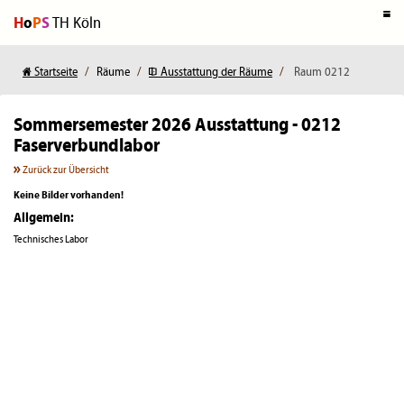
H
o
P
S
TH Köln
Startseite
Räume
Ausstattung der Räume
Raum 0212
Sommersemester 2026
Ausstattung - 0212
Faserverbundlabor
Zurück zur Übersicht
Keine Bilder vorhanden!
Allgemein:
Technisches Labor